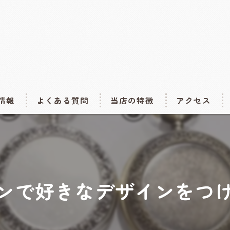
情報
よくある質問
当店の特徴
アクセス
体験
abc500en
イドアートフェスタ~insummer
作家作品
abc500en2号店(s
ンで好きなデザインをつ
スタ2027
アクセサリー
まにらぼ（abc5
イドフェスティバル2027
材料