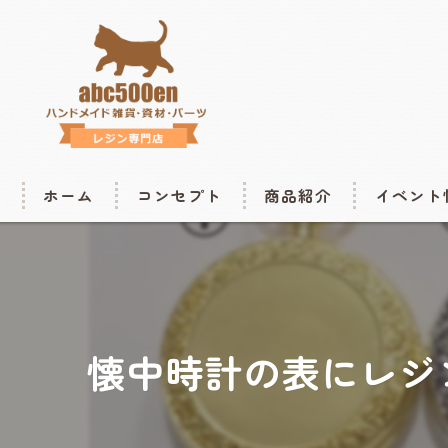
ホーム
コンセプト
商品紹介
イベント
商品の購入はこちら
開催情報
ハンドメ
楽天はこちら
懐中時計の表にレジ
癒しフェ
ハンドメ