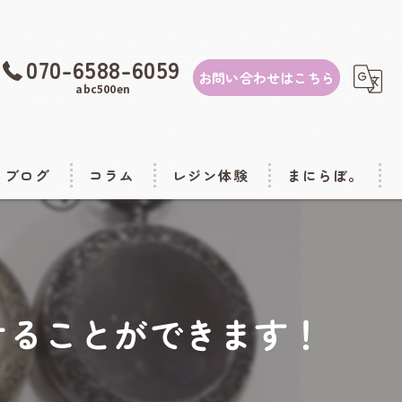
070-6588-6059
お問い合わせはこちら
abc500en
ブログ
コラム
レジン体験
まにらぼ。
レジンスクール
商品案内
econd shop abc500en)
出張講座
けることができます！
00en3号店）
お稽古教室