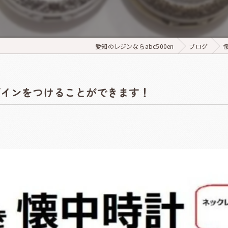
【ウインクあいち】
ハンドメイド
【名古屋市中小企業振興会館（吹上ホール上第2ファッション展示場）
愛知のレジンならabc500en
ブログ
ト
スタ＆ハンドメイドアートフェスタ2026
ザインをつけることができます！
 NEO KAWAII 2026
イドフェスティバル2026