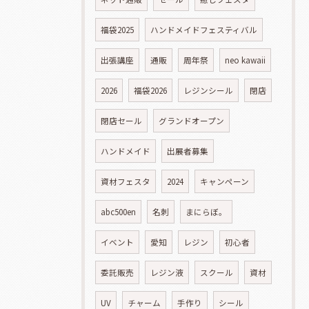
福袋2025
ハンドメイドフェスティバル
出張講座
通販
周年祭
neo kawaii
2026
福袋2026
レジンシール
閉店
閉店セール
グランドオープン
ハンドメイド
出展者募集
資材フェスタ
2024
キャンペーン
abc500en
名刺
まにらぼ。
イベント
愛知
レジン
初心者
委託販売
レジン液
スクール
資材
UV
チャーム
手作り
シール