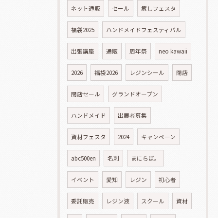
ネット通販
セール
癒しフェスタ
福袋2025
ハンドメイドフェスティバル
出張講座
通販
周年祭
neo kawaii
2026
福袋2026
レジンシール
閉店
閉店セール
グランドオープン
ハンドメイド
出展者募集
資材フェスタ
2024
キャンペーン
abc500en
名刺
まにらぼ。
イベント
愛知
レジン
初心者
委託販売
レジン液
スクール
資材