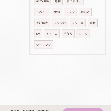
abc500en
名刺
まにらぼ。
イベント
愛知
レジン
初心者
委託販売
レジン液
スクール
資材
UV
チャーム
手作り
シール
シーリング