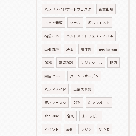
ハンドメイドアートフェスタ
企業出展
ネット通販
セール
癒しフェスタ
福袋2025
ハンドメイドフェスティバル
出張講座
通販
周年祭
neo kawaii
2026
福袋2026
レジンシール
閉店
閉店セール
グランドオープン
ハンドメイド
出展者募集
資材フェスタ
2024
キャンペーン
abc500en
名刺
まにらぼ。
イベント
愛知
レジン
初心者