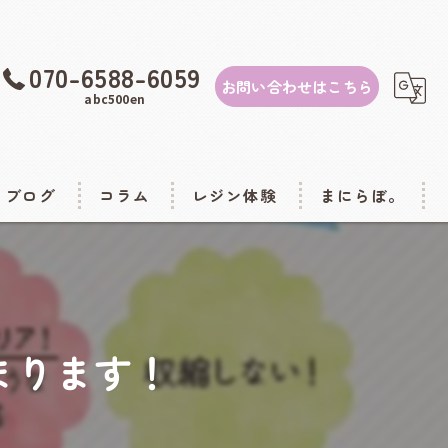
070-6588-6059
お問い合わせはこちら
abc500en
ブログ
コラム
レジン体験
まにらぼ。
レジンスクール
商品案内
econd shop abc500en)
出張講座
まります！
00en3号店）
お稽古教室