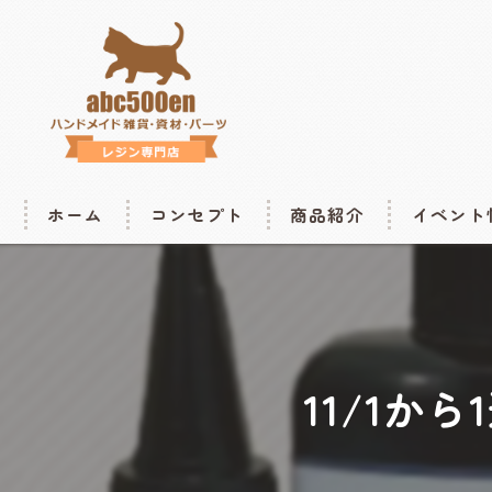
ホーム
コンセプト
商品紹介
イベント
商品の購入はこちら
開催情報
ハンドメ
楽天はこちら
11/1
癒しフェ
ハンドメ