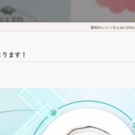
【ウインクあいち】
ハンドメイド
【名古屋市中小企業振興会館（吹上ホール上第2ファッション展示場）
愛知のレジンならabc500e
ト
スタ＆ハンドメイドアートフェスタ2026
まります！
 NEO KAWAII 2026
イドフェスティバル2026