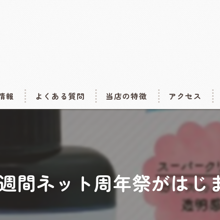
情報
よくある質問
当店の特徴
アクセス
体験
abc500en
イドアートフェスタ~insummer
作家作品
abc500en2号店(s
から1週間ネット周年祭がはじ
スタ2027
アクセサリー
まにらぼ（abc5
イドフェスティバル2027
材料