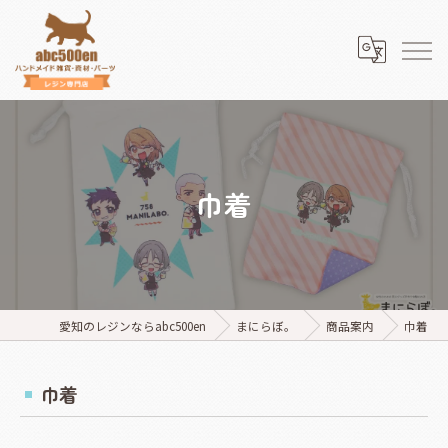
巾着
愛知のレジンならabc500en
まにらぼ。
商品案内
巾着
巾着