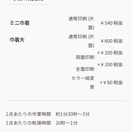
通常印刷 (片
ミニ巾着
￥540 税抜
面)
通常印刷 (片
巾着大
￥600 税抜
面)
+￥200 税抜
両面印刷
+￥200 税抜
全面印刷
カラー紐変
+￥80 税抜
更
1点あたりの作業時間 約1分30秒～3分
1点あたりの乾燥時間 20秒～1分