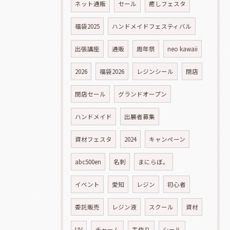
ネット通販
セール
癒しフェスタ
福袋2025
ハンドメイドフェスティバル
出張講座
通販
周年祭
neo kawaii
2026
福袋2026
レジンシール
閉店
閉店セール
グランドオープン
ハンドメイド
出展者募集
資材フェスタ
2024
キャンペーン
abc500en
名刺
まにらぼ。
イベント
愛知
レジン
初心者
委託販売
レジン液
スクール
資材
UV
チャーム
手作り
シール